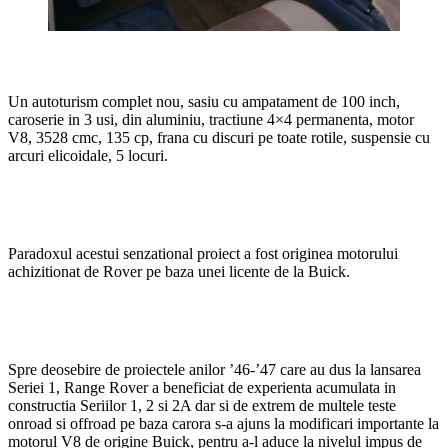
Un autoturism complet nou, sasiu cu ampatament de 100 inch,
caroserie in 3 usi, din aluminiu, tractiune 4×4 permanenta, motor
V8, 3528 cmc, 135 cp, frana cu discuri pe toate rotile, suspensie cu
arcuri elicoidale, 5 locuri.
Paradoxul acestui senzational proiect a fost originea motorului
achizitionat de Rover pe baza unei licente de la Buick.
Spre deosebire de proiectele anilor ’46-’47 care au dus la lansarea
Seriei 1, Range Rover a beneficiat de experienta acumulata in
constructia Seriilor 1, 2 si 2A dar si de extrem de multele teste
onroad si offroad pe baza carora s-a ajuns la modificari importante la
motorul V8 de origine Buick, pentru a-l aduce la nivelul impus de