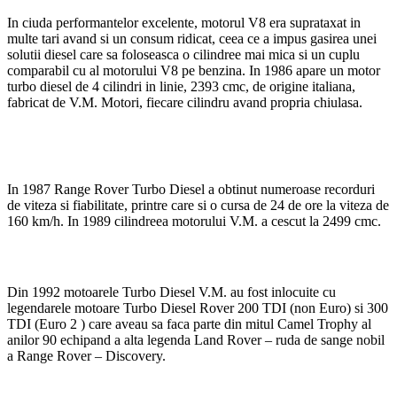
In ciuda performantelor excelente, motorul V8 era suprataxat in
multe tari avand si un consum ridicat, ceea ce a impus gasirea unei
solutii diesel care sa foloseasca o cilindree mai mica si un cuplu
comparabil cu al motorului V8 pe benzina. In 1986 apare un motor
turbo diesel de 4 cilindri in linie, 2393 cmc, de origine italiana,
fabricat de V.M. Motori, fiecare cilindru avand propria chiulasa.
In 1987 Range Rover Turbo Diesel a obtinut numeroase recorduri
de viteza si fiabilitate, printre care si o cursa de 24 de ore la viteza de
160 km/h. In 1989 cilindreea motorului V.M. a cescut la 2499 cmc.
Din 1992 motoarele Turbo Diesel V.M. au fost inlocuite cu
legendarele motoare Turbo Diesel Rover 200 TDI (non Euro) si 300
TDI (Euro 2 ) care aveau sa faca parte din mitul Camel Trophy al
anilor 90 echipand a alta legenda Land Rover – ruda de sange nobil
a Range Rover – Discovery.