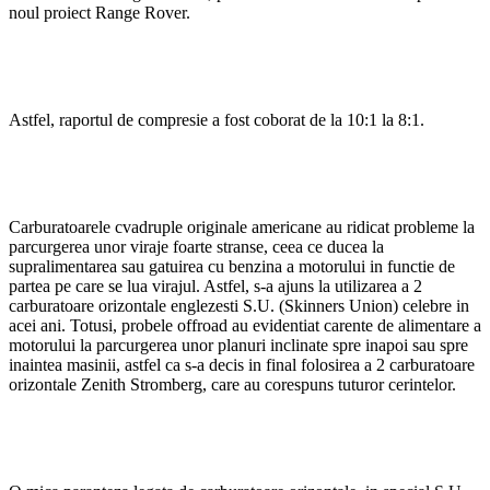
noul proiect Range Rover.
Astfel, raportul de compresie a fost coborat de la 10:1 la 8:1.
Carburatoarele cvadruple originale americane au ridicat probleme la
parcurgerea unor viraje foarte stranse, ceea ce ducea la
supralimentarea sau gatuirea cu benzina a motorului in functie de
partea pe care se lua virajul. Astfel, s-a ajuns la utilizarea a 2
carburatoare orizontale englezesti S.U. (Skinners Union) celebre in
acei ani. Totusi, probele offroad au evidentiat carente de alimentare a
motorului la parcurgerea unor planuri inclinate spre inapoi sau spre
inaintea masinii, astfel ca s-a decis in final folosirea a 2 carburatoare
orizontale Zenith Stromberg, care au corespuns tuturor cerintelor.