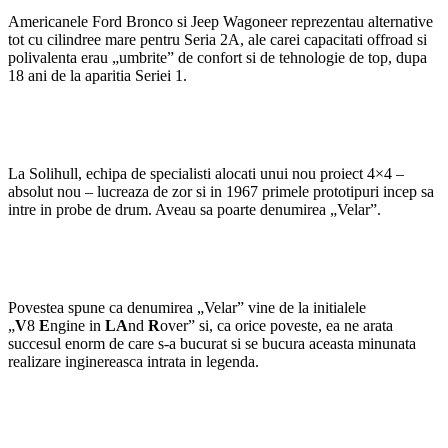
Americanele Ford Bronco si Jeep Wagoneer reprezentau alternative
tot cu cilindree mare pentru Seria 2A, ale carei capacitati offroad si
polivalenta erau „umbrite” de confort si de tehnologie de top, dupa
18 ani de la aparitia Seriei 1.
La Solihull, echipa de specialisti alocati unui nou proiect 4×4 –
absolut nou – lucreaza de zor si in 1967 primele prototipuri incep sa
intre in probe de drum. Aveau sa poarte denumirea „Velar”.
Povestea spune ca denumirea „Velar” vine de la initialele
„
V
8
E
ngine in
LA
nd
R
over” si, ca orice poveste, ea ne arata
succesul enorm de care s-a bucurat si se bucura aceasta minunata
realizare inginereasca intrata in legenda.