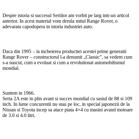
Despre istoria si succesul Seriilor am vorbit pe larg intr-un articol
anterior. In acest material vom derula mitul Range Rover, o
adevarata capodopera in istoria industriei auto.
Daca din 1995 – la incheierea productiei acestei prime generatii
Range Rover – constructorul l-a denumit „Classic”, sa vedem cum
s-a nascut, cum a evoluat si cum a revolutionat automobilismul
mondial.
Suntem in 1966.
Seria 2A este in plin avant si succes mondial cu sasiul de 88 si 109
inch. In lume concurentii nu stau pe loc, in special japonezii de la
Nissan si Toyota incep sa atace piata 4×4 cu masini avand motoare
de 3.0 si 4.0 litri.