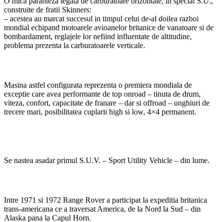
O mica paranteza legata de carburatoare orizontale, in special S.U.,
construite de fratii Skinners:
– acestea au marcat succesul in timpul celui de-al doilea razboi
mondial echipand motoarele avioanelor britanice de vanatoare si de
bombardament, reglajele lor nefiind influentate de altitudine,
problema prezenta la carburatoarele verticale.
Masina astfel configurata reprezenta o premiera mondiala de
exceptie care avea performante de top onroad – tinuta de drum,
viteza, confort, capacitate de franare – dar si offroad – unghiuri de
trecere mari, posibilitatea cuplarii high si low, 4×4 permanent.
Se nastea asadar primul S.U.V. – Sport Utility Vehicle – din lume.
Intre 1971 si 1972 Range Rover a participat la expeditia britanica
trans-americana ce a traversat America, de la Nord la Sud – din
Alaska pana la Capul Horn.