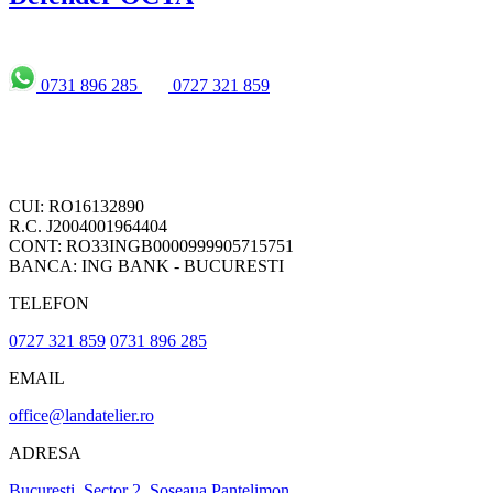
0731 896 285
0727 321 859
CUI: RO16132890
R.C. J2004001964404
CONT: RO33INGB0000999905715751
BANCA: ING BANK - BUCURESTI
TELEFON
0727 321 859
0731 896 285
EMAIL
office@landatelier.ro
ADRESA
Bucuresti, Sector 2, Soseaua Pantelimon,