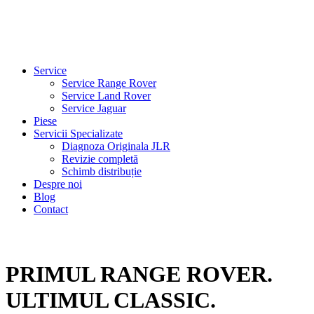
Service
Service Range Rover
Service Land Rover
Service Jaguar
Piese
Servicii Specializate
Diagnoza Originala JLR
Revizie completă
Schimb distribuție
Despre noi
Blog
Contact
PRIMUL RANGE ROVER.
ULTIMUL CLASSIC.