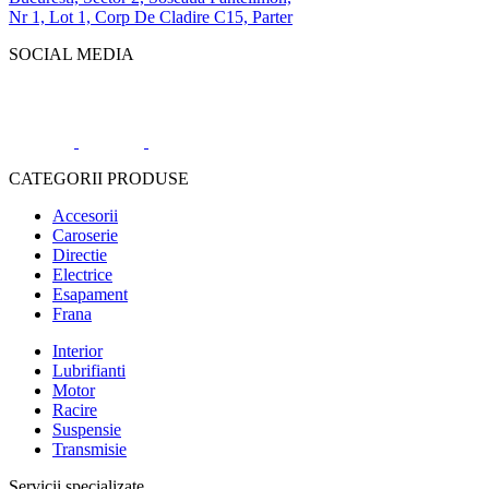
Nr 1, Lot 1, Corp De Cladire C15, Parter
SOCIAL MEDIA
CATEGORII PRODUSE
Accesorii
Caroserie
Directie
Electrice
Esapament
Frana
Interior
Lubrifianti
Motor
Racire
Suspensie
Transmisie
Servicii specializate